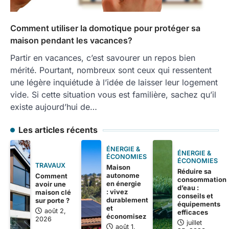
Comment utiliser la domotique pour protéger sa
maison pendant les vacances?
Partir en vacances, c’est savourer un repos bien
mérité. Pourtant, nombreux sont ceux qui ressentent
une légère inquiétude à l’idée de laisser leur logement
vide. Si cette situation vous est familière, sachez qu’il
existe aujourd’hui de…
Les articles récents
ÉNERGIE &
ÉNERGIE &
ÉCONOMIES
ÉCONOMIES
TRAVAUX
Maison
Réduire sa
autonome
Comment
consommation
en énergie
avoir une
d’eau :
: vivez
maison clé
conseils et
durablement
sur porte ?
équipements
et
août 2,
efficaces
économisez
2026
juillet
août 1,