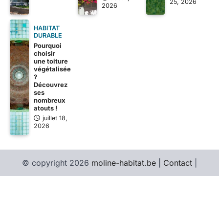
25, 2026
2026
HABITAT
DURABLE
Pourquoi
choisir
une toiture
végétalisée
?
Découvrez
ses
nombreux
atouts !
juillet 18,
2026
© copyright 2026
moline-habitat.be
|
Contact
|