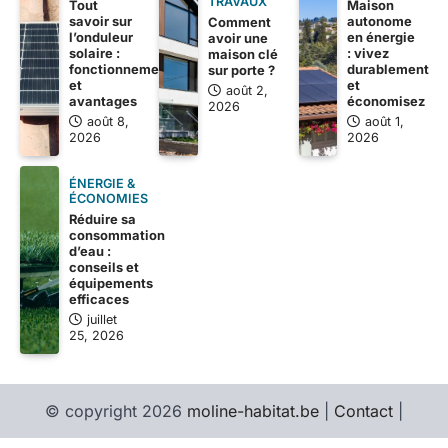
TRAVAUX
Tout
Maison
savoir sur
autonome
Comment
l’onduleur
en énergie
avoir une
solaire :
: vivez
maison clé
fonctionnement
durablement
sur porte ?
et
et
août 2,
avantages
économisez
2026
août 8,
août 1,
2026
2026
ÉNERGIE &
ÉCONOMIES
Réduire sa
consommation
d’eau :
conseils et
équipements
efficaces
juillet
25, 2026
© copyright 2026
moline-habitat.be
|
Contact
|