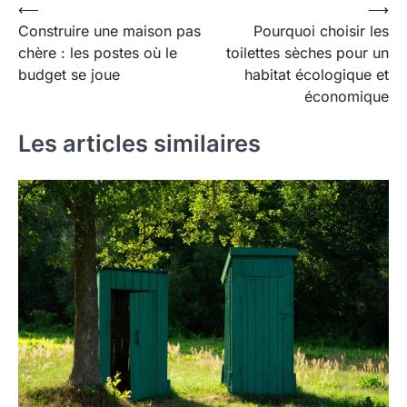
Navigation
⟵
⟶
Construire une maison pas
Pourquoi choisir les
de
chère : les postes où le
toilettes sèches pour un
l’article
budget se joue
habitat écologique et
économique
Les articles similaires